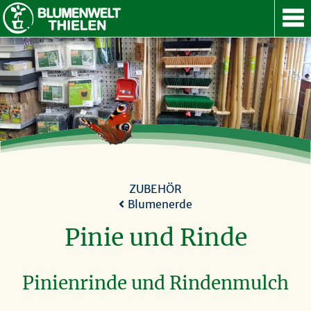
ANGEBOT
SERVICE
GUTSCHEIN
ÜBER UNS
KONTAKT
NACH OBEN
ZUBEHÖR
Blumenerde
Pinie und Rinde
Pinienrinde und Rindenmulch