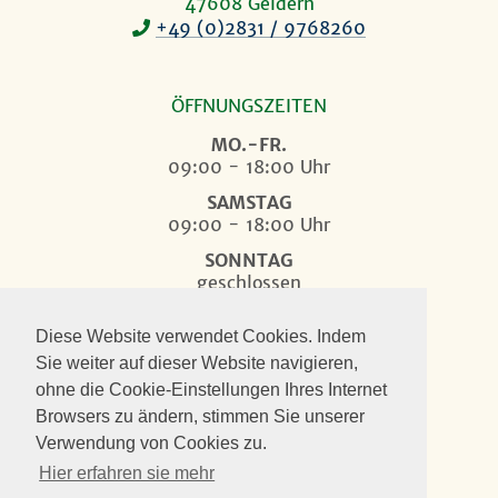
47608 Geldern
+49 (0)2831 / 9768260
ÖFFNUNGSZEITEN
MO.-FR.
09:00 - 18:00 Uhr
SAMSTAG
09:00 - 18:00 Uhr
SONNTAG
geschlossen
Diese Website verwendet Cookies. Indem
Sie weiter auf dieser Website navigieren,
Folge Blumenwelt Thielen
ohne die Cookie-Einstellungen Ihres Internet
Browsers zu ändern, stimmen Sie unserer
Verwendung von Cookies zu.
Hier erfahren sie mehr
©2024
BLUMENWELT THIELEN
Blumen, Pflanzen und Vieles mehr