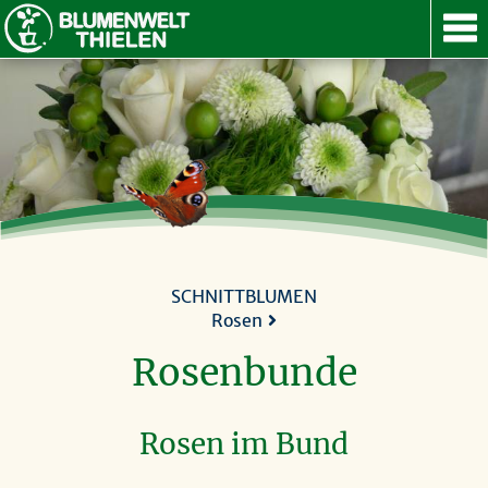
ANGEBOT
SERVICE
GUTSCHEIN
ÜBER UNS
KONTAKT
NACH OBEN
SCHNITTBLUMEN
Rosen
Rosenbunde
Rosen im Bund