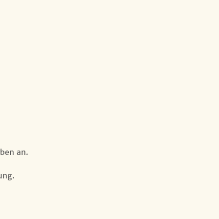
rben an.
ung.