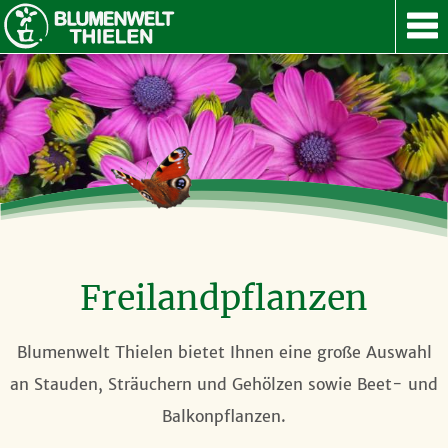
ANGEBOT
SERVICE
GUTSCHEIN
ÜBER UNS
KONTAKT
NACH OBEN
Freilandpflanzen
Blumenwelt Thielen bietet Ihnen eine große Auswahl
an Stauden, Sträuchern und Gehölzen sowie Beet- und
Balkonpflanzen.