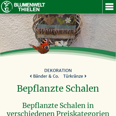
ANGEBOT
SERVICE
GUTSCHEIN
ÜBER UNS
KONTAKT
NACH OBEN
DEKORATION
Bänder & Co.
Türkränze
Bepflanzte Schalen
Bepflanzte Schalen in
verschiedenen Preiskategorien